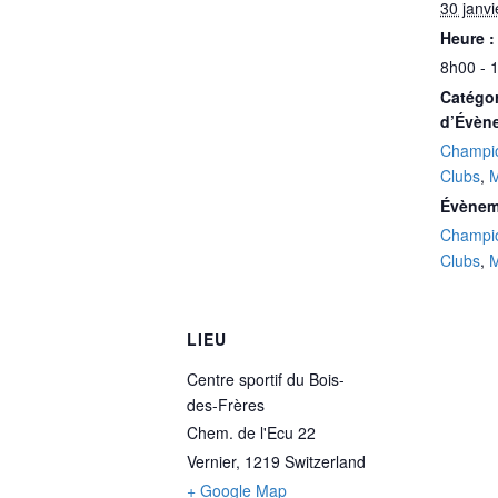
30 janvi
Heure :
8h00 - 
Catégor
d’Évèn
Champio
Clubs
,
Évènem
Champio
Clubs
,
LIEU
Centre sportif du Bois-
des-Frères
Chem. de l'Ecu 22
Vernier
,
1219
Switzerland
+ Google Map