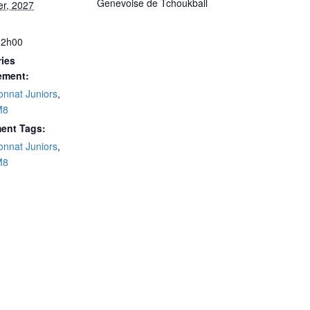
Genevoise de Tchoukball
er, 2027
12h00
ies
ement:
nnat Juniors
,
M8
ent Tags:
nnat Juniors
,
M8