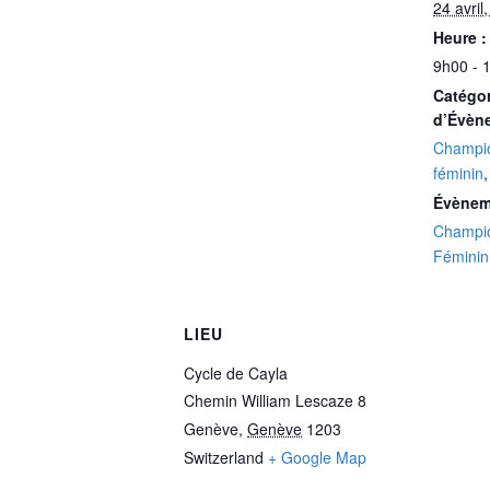
24 avril
Heure :
9h00 - 
Catégor
d’Évèn
Champio
féminin
Évènem
Champio
Féminin
LIEU
Cycle de Cayla
Chemin William Lescaze 8
Genève
,
Genève
1203
Switzerland
+ Google Map