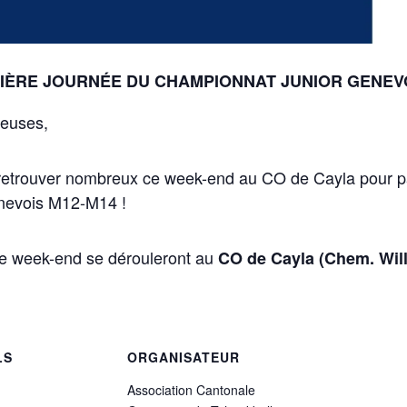
I
È
RE JOURNÉE DU CHAMPIONNAT JUNIOR GENEVOI
ueuses,
trouver nombreux ce week-end au CO de Cayla pour part
enevois M12-M14 !
ce week-end se dérouleront au
CO de Cayla (Chem. Wil
LS
ORGANISATEUR
Association Cantonale