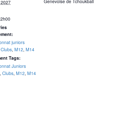
Genevoise de Tchoukball
, 2027
12h00
ies
ement:
nnat juniors
,
Clubs
,
M12
,
M14
ent Tags:
nnat Juniors
,
Clubs
,
M12
,
M14