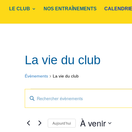
LE CLUB
NOS ENTRAÎNEMENTS
CALENDRI
La vie du club
Évènements
La vie du club
Évènements
Recherche
Saisir
et
mot-
navigation
clé.
de
Rechercher
À venir
vues
Aujourd’hui
Évènements
Évènements
par
Sélectionnez