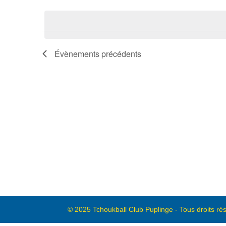
mot-
une
clé.
date.
Évènements
précédents
© 2025 Tchoukball Club Puplinge - Tous droits ré