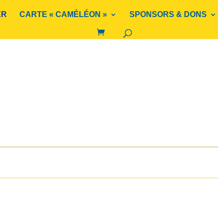
ER
CARTE « CAMÉLÉON »
SPONSORS & DONS