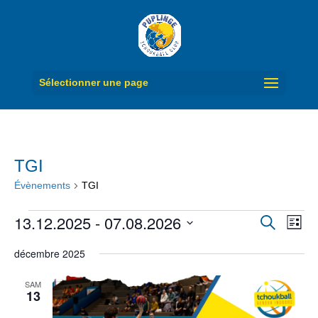
Sélectionner une page
TGI
Évènements
TGI
Évènements
Recherc
Navi
13.12.2025
 - 
07.08.2026
Recherche
Liste
de
et
Sélectionnez
vue
navigati
décembre 2025
Évè
une
de
date.
vues
SAM
Évèneme
13