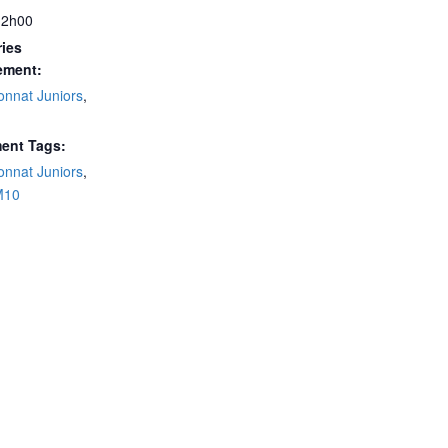
12h00
ies
ement:
nnat Juniors
,
ent Tags:
nnat Juniors
,
M10