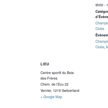
9h00 - 
Catégor
d’Évèn
Champio
Clubs
Évènem
Champio
Clubs
,
LIEU
Centre sportif du Bois-
des-Frères
Chem. de l'Ecu 22
Vernier
,
1219
Switzerland
+ Google Map