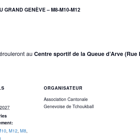
U GRAND GENÈVE – M8-M10-M12
érouleront au
Centre sportif de la Queue d’Arve (Rue
LS
ORGANISATEUR
Association Cantonale
Genevoise de Tchoukball
 2027
ies
ement:
M10
,
M12
,
M8
,
s