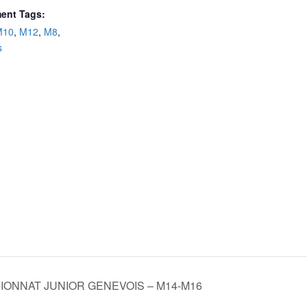
ent Tags:
M10
,
M12
,
M8
,
s
ONNAT JUNIOR GENEVOIS – M14-M16