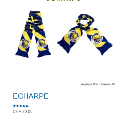
ECHARPE
Note
CHF
20.00
5.00
sur 5