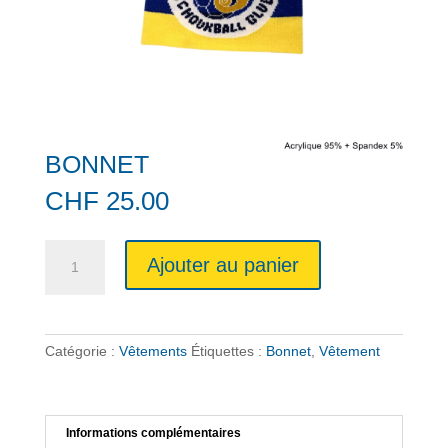
BONNET
CHF
25.00
quantité
A
Ajouter au panier
de
l
BONNET
t
e
r
Catégorie :
Vêtements
Étiquettes :
Bonnet
,
Vêtement
n
a
t
i
v
Informations complémentaires