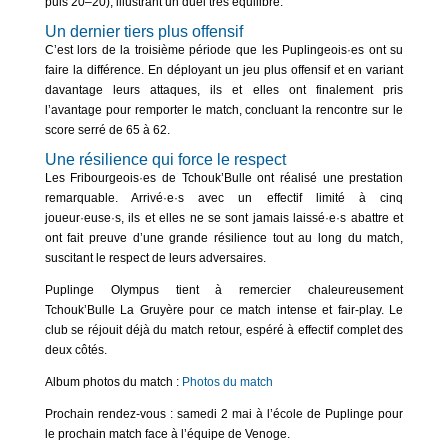
puis 20–20), illustrant un duel très équilibré.
Un dernier tiers plus offensif
C’est lors de la troisième période que les Puplingeois·es ont su
faire la différence. En déployant un jeu plus offensif et en variant
davantage leurs attaques, ils et elles ont finalement pris
l’avantage pour remporter le match, concluant la rencontre sur le
score serré de 65 à 62.
Une résilience qui force le respect
Les Fribourgeois·es de Tchouk’Bulle ont réalisé une prestation
remarquable. Arrivé·e·s avec un effectif limité à cinq
joueur·euse·s, ils et elles ne se sont jamais laissé·e·s abattre et
ont fait preuve d’une grande résilience tout au long du match,
suscitant le respect de leurs adversaires.
Puplinge Olympus tient à remercier chaleureusement
Tchouk’Bulle La Gruyère pour ce match intense et fair-play. Le
club se réjouit déjà du match retour, espéré à effectif complet des
deux côtés.
Album photos du match :
Photos du match
Prochain rendez-vous : samedi 2 mai à l’école de Puplinge pour
le prochain match face à l’équipe de Venoge.