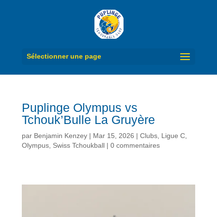
Sélectionner une page
Puplinge Olympus vs
Tchouk’Bulle La Gruyère
par
Benjamin Kenzey
|
Mar 15, 2026
|
Clubs
,
Ligue C
,
Olympus
,
Swiss Tchoukball
|
0 commentaires