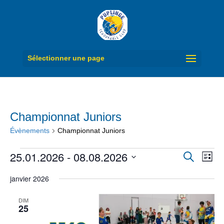
Sélectionner une page
Championnat Juniors
Évènements
Championnat Juniors
Évènements
Recherc
Navi
25.01.2026
 - 
08.08.2026
Recherche
Liste
de
et
Sélectionnez
vue
navigati
janvier 2026
Évè
une
de
date.
vues
DIM
Évèneme
25