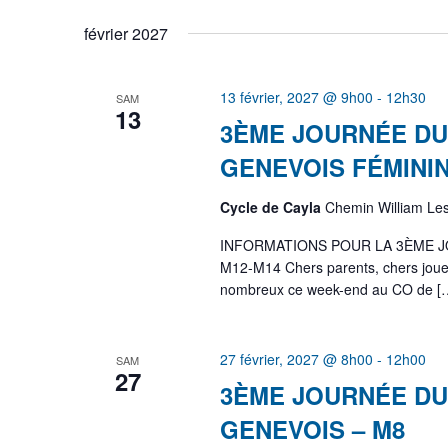
mot-
une
février 2027
clé.
date.
13 février, 2027 @ 9h00
-
12h30
SAM
13
3ÈME JOURNÉE DU
GENEVOIS FÉMININ
Cycle de Cayla
Chemin William Le
INFORMATIONS POUR LA 3ÈME J
M12-M14 Chers parents, chers joue
nombreux ce week-end au CO de [
27 février, 2027 @ 8h00
-
12h00
SAM
27
3ÈME JOURNÉE DU
GENEVOIS – M8