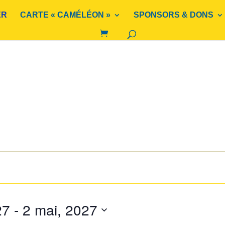
ER
CARTE « CAMÉLÉON »
SPONSORS & DONS
27
 - 
2 mai, 2027